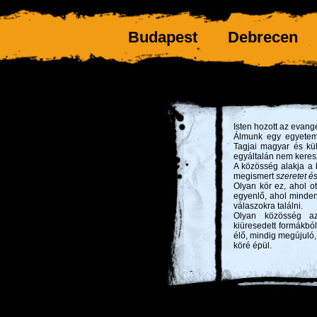
Budapest
Debrecen
Isten hozott az evang
Álmunk egy egyetemi
Tagjai magyar és külf
egyáltalán nem keresz
A közösség alakja a 
megismert
szeretet 
Olyan kör ez, ahol ot
egyenlő, ahol minden
válaszokra találni.
Olyan közösség a
kiüresedett formákból
élő, mindig megújuló, 
köré épül.